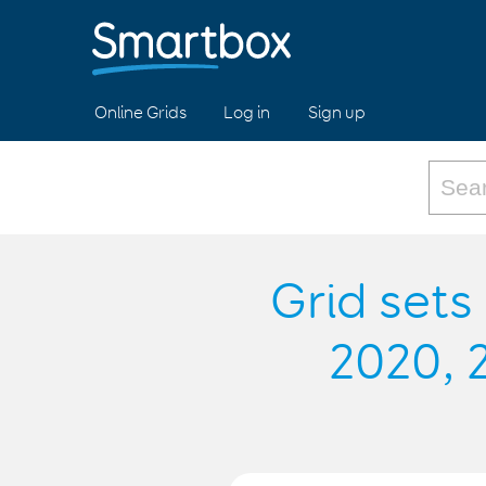
Online Grids
Log in
Sign up
Grid set
2020, 