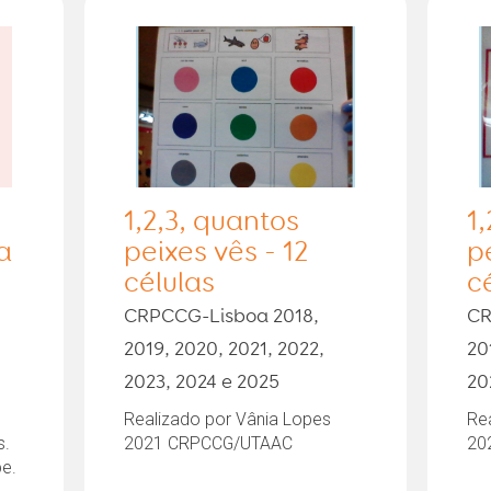
1,2,3, quantos
1
a
peixes vês - 12
p
células
c
CRPCCG-Lisboa 2018,
CR
2019, 2020, 2021, 2022,
20
2023, 2024 e 2025
20
Realizado por Vânia Lopes
Re
s.
2021 CRPCCG/UTAAC
20
be.