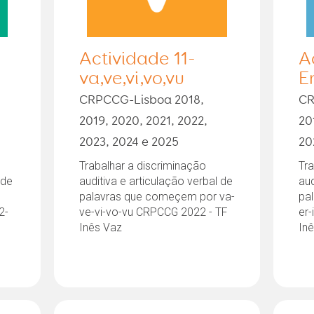
Actividade 11-
A
va,ve,vi,vo,vu
E
CRPCCG-Lisboa 2018,
CR
2019, 2020, 2021, 2022,
20
2023, 2024 e 2025
20
Trabalhar a discriminação
Tra
 de
auditiva e articulação verbal de
aud
palavras que começem por va-
pa
2-
ve-vi-vo-vu CRPCCG 2022 - TF
er-
Inês Vaz
In