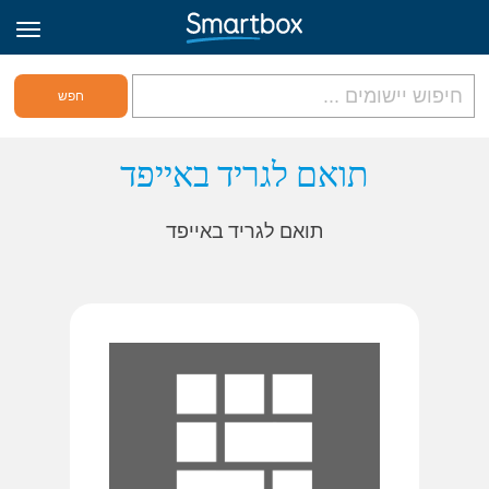
גריד אונליין
תואם לגריד באייפד
היכנס
תואם לגריד באייפד
הירשם לאתר
Hebrew