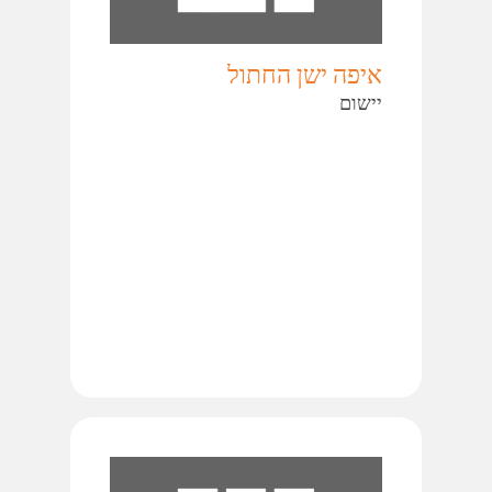
איפה ישן החתול
יישום