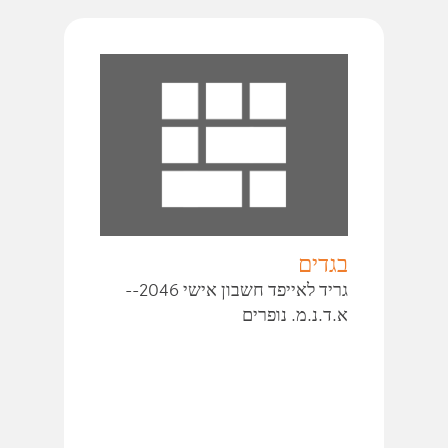
בגדים
גריד לאייפד חשבון אישי 2046--
א.ד.נ.מ. נופרים