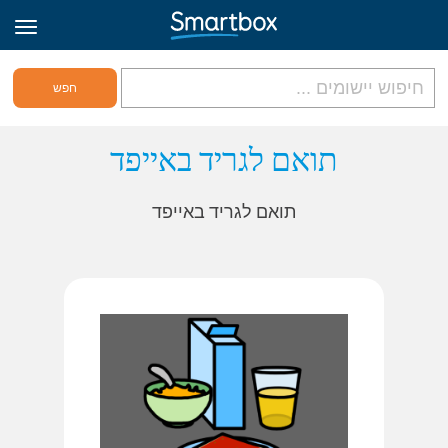
גריד אונליין
תואם לגריד באייפד
היכנס
תואם לגריד באייפד
הירשם לאתר
Hebrew