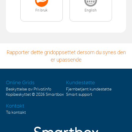
Fri bruk
English
Rapporter dette gridoppsettet dersom du synes den
er upassende
Online Grids
Kundestøtte
Beskyttelse av Privatinfo
Fjernbetjent kundestøtte
Kopibeskyttet © 2026
Smartbox
Smart support
Kontakt
Ta kontakt