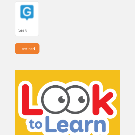
Grid 3
Last ned