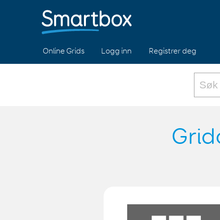
Online Grids
Logg inn
Registrer deg
Grid