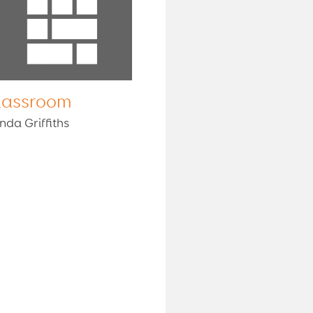
lassroom
nda Griffiths