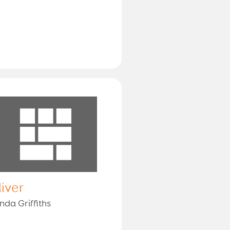
liver
nda Griffiths