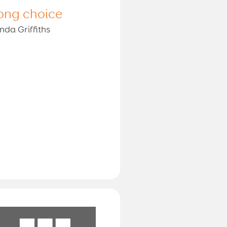
ong choice
nda Griffiths