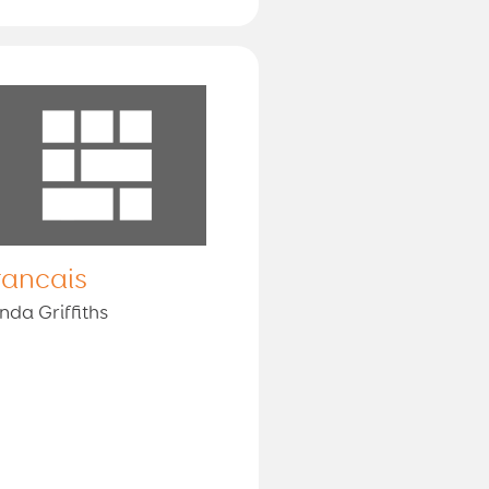
rancais
nda Griffiths