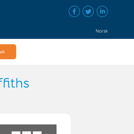
Norsk
fiths