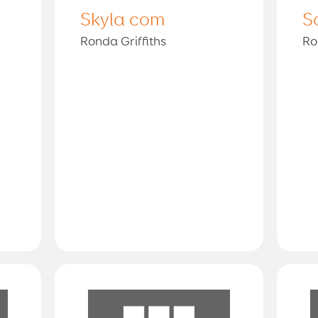
Skyla com
S
Ronda Griffiths
Ro