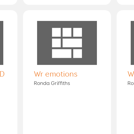
LD
Wr emotions
W
Ronda Griffiths
Ro