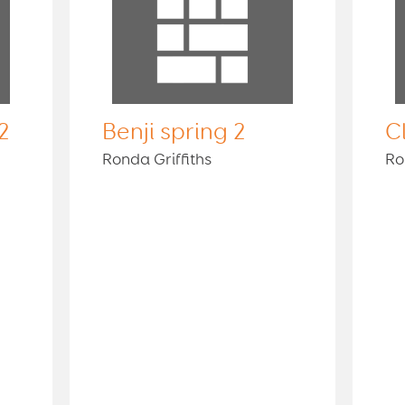
2
Benji spring 2
C
Ronda Griffiths
Ro