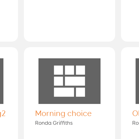
g2
Morning choice
O
Ronda Griffiths
Ro