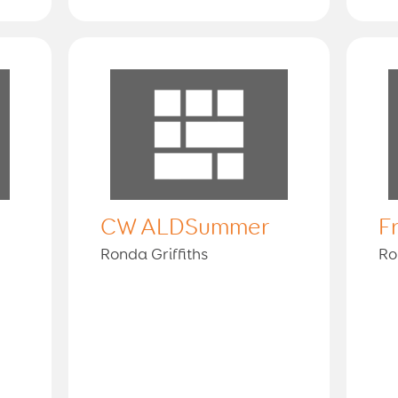
CW ALDSummer
F
Ronda Griffiths
Ro