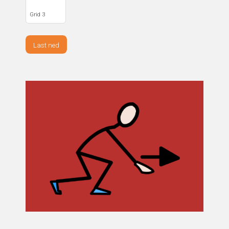
Grid 3
Last ned