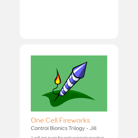
One Cell Fireworks
Control Bionics Trilogy - Jill
1 cell per page for early eyegaze practice.