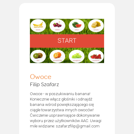
Owoce
Filip Szafarz
Owoce - w poszukiwaniu banana!
Koniecznie włącz głośniki i odnajdź
banana wśrod powiększającego się
ciągle towarzystwa innych owoców!
Ćwiczenie usprawniające dokonywanie
wyboru przez użytkowników AAC. Uwagi
mile widziane: szafarzfilip@gmail.com