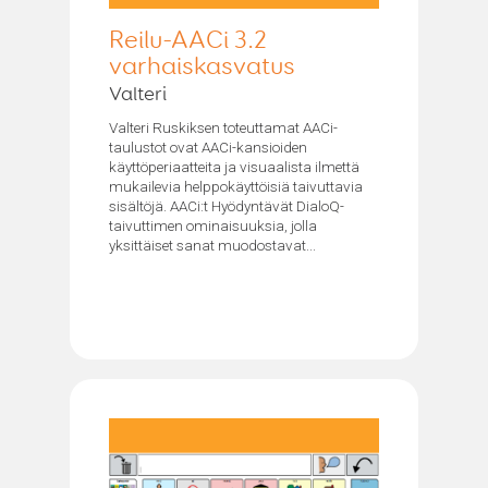
Reilu-AACi 3.2
varhaiskasvatus
Valteri
Valteri Ruskiksen toteuttamat AACi-
taulustot ovat AACi-kansioiden
käyttöperiaatteita ja visuaalista ilmettä
mukailevia helppokäyttöisiä taivuttavia
sisältöjä. AACi:t Hyödyntävät DialoQ-
taivuttimen ominaisuuksia, jolla
yksittäiset sanat muodostavat...