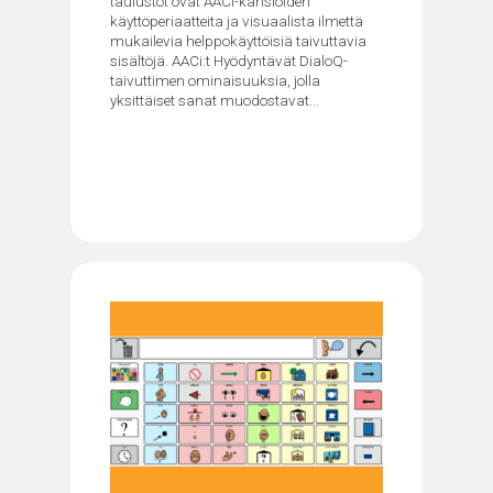
taulustot ovat AACi-kansioiden
käyttöperiaatteita ja visuaalista ilmettä
mukailevia helppokäyttöisiä taivuttavia
sisältöjä. AACi:t Hyödyntävät DialoQ-
taivuttimen ominaisuuksia, jolla
yksittäiset sanat muodostavat...