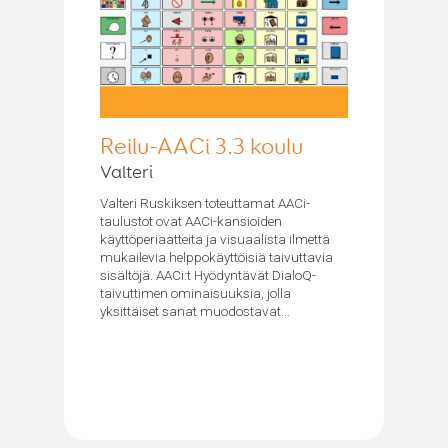
Reilu-AACi 3.3 koulu
Valteri
Valteri Ruskiksen toteuttamat AACi-
taulustot ovat AACi-kansioiden
käyttöperiaatteita ja visuaalista ilmettä
mukailevia helppokäyttöisiä taivuttavia
sisältöjä. AACi:t Hyödyntävät DialoQ-
taivuttimen ominaisuuksia, jolla
yksittäiset sanat muodostavat...