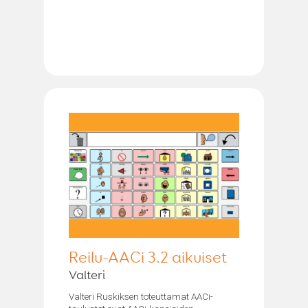
Reilu-AACi 3.2 aikuiset
Valteri
Valteri Ruskiksen toteuttamat AACi-