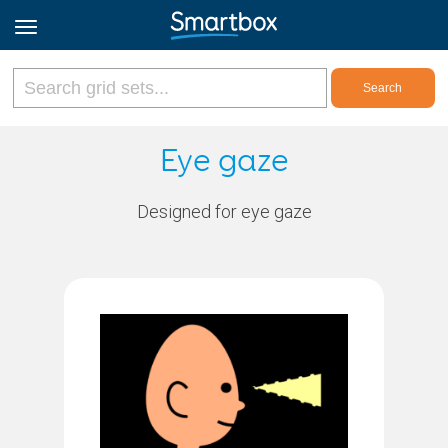
Online Grids
Eye gaze
Log in
Designed for eye gaze
Sign up
English