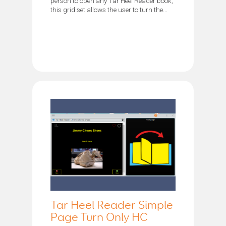
person to open any Tar Heel Reader book,
this grid set allows the user to turn the...
Tar Heel Reader Simple
Page Turn Only HC