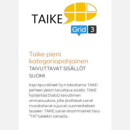
Taike pieni
kategoriapohjainen
TAIVUTTAVAT SISÄLLÖT
SUOMI
Kajo Apuvälineet Oy:n toteuttama TAIKE-
perheen yleisin taivuttava sisältö. TAIKE
hyödyntää DialoQ-taivuttimen
ominaisuuksia, jolla yksittäiset sanat
muodostavat sujuvan suomenkielisen
lauseen. TAIKE sanan ensimmäinen tavu
"TAI" tukeekin sanasta...