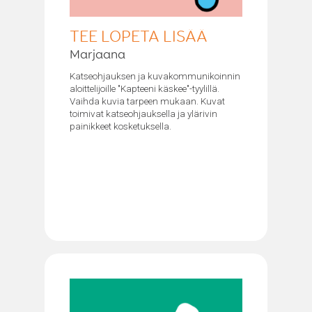
TEE LOPETA LISÄÄ
Marjaana
Katseohjauksen ja kuvakommunikoinnin
aloittelijoille "Kapteeni käskee"-tyylillä.
Vaihda kuvia tarpeen mukaan. Kuvat
toimivat katseohjauksella ja ylärivin
painikkeet kosketuksella.