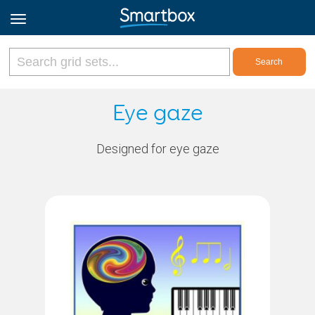
Online Grids
Eye gaze
Log in
Designed for eye gaze
Sign up
English