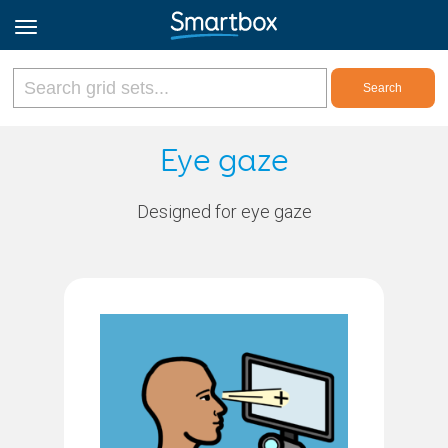
Online Grids
Eye gaze
Log in
Designed for eye gaze
Sign up
English