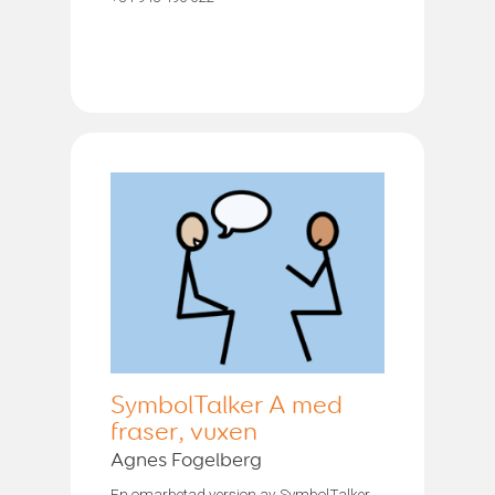
SymbolTalker A med
fraser, vuxen
Agnes Fogelberg
En omarbetad version av SymbolTalker