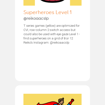
Superheroes Level 1
@reikoaacslp
T series games (yellow) are optimized for
CVI, row-column 2 switch access but
could also be used with eye gaze Level 1 -
find superheroes on a grid of 8 or 12
Reiko's Instagram: @reikoaacslp