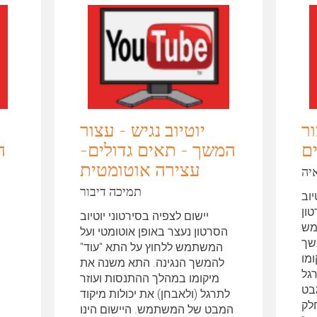
ור
יוטיוב נגיש - עצור
ם
המשך - תאים גדולים-
ה
עצירה אוטומטית
יה
תמיכה דיבור
יוב
ון
יישום לצפיה בסירטוני יוטיוב
מש
הסרטון נעצר באופן אוטומטי ועל
שך
המשתמש ללחוץ על התא "עוד"
מו
להמשך הנגינה. התא משנה את
גל
מיקומו במהלך ההתנסות ועוזר
מבט
לתרגל (ולאבחן) את יכולות מיקוד
לק
המבט של המשתמש. היישום הינו