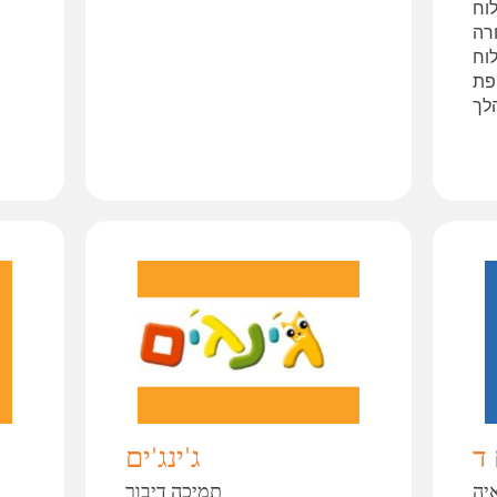
וח
רה
וח
פת
לך
ד
ג'ינג'ים
יה
תמיכה דיבור