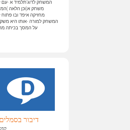
המשחק לדוג'תלמיד א -עם ל
משחק א(וכן הלאה )המו
מחזיקה איפד ובו פתוח ל
המשחק למורה -אותו היא משק
על המסך בכיתה.מה
המשחק:כל פעם המורה...
דיבור בסמלים 
קפא